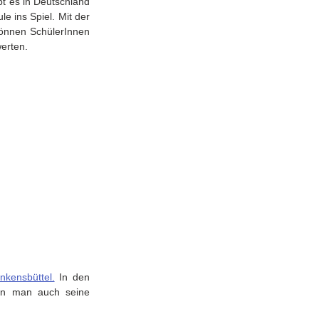
t es in Deutschland 
 ins Spiel. Mit der 
können SchülerInnen 
erten. 
ensbüttel.
 In den 
nn man auch seine 