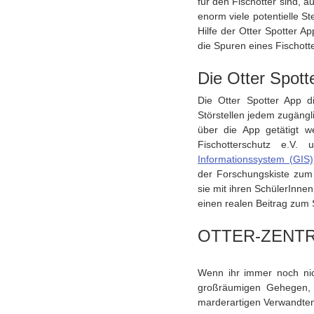
für den Fischotter sind, a
enorm viele potentielle St
Hilfe der Otter Spotter A
die Spuren eines Fischotte
Die Otter Spott
Die Otter Spotter App d
Störstellen jedem zugängl
über die App getätigt w
Fischotterschutz e.V
Informationssystem (GIS)
der Forschungskiste zum 
sie mit ihren SchülerInne
einen realen Beitrag zum 
OTTER-ZENTRU
Wenn ihr immer noch nic
großräumigen Gehegen, 
marderartigen Verwandten