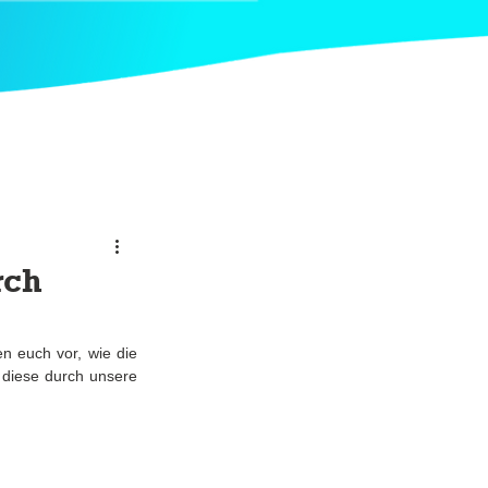
rch
n euch vor, wie die 
Aktion Fischotterschutz e.V. eine App namens Otter Spotter entwickelt hat und wie LehrerInnen diese durch unsere 