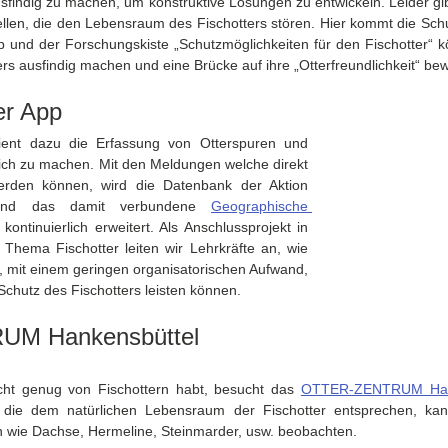
usfindig zu machen, um konstruktive Lösungen zu entwickeln. Leider gib
ellen, die den Lebensraum des Fischotters stören. Hier kommt die Schule
pp und der Forschungskiste „Schutzmöglichkeiten für den Fischotter“ 
rs ausfindig machen und eine Brücke auf ihre „Otterfreundlichkeit“ bew
er App 
ient dazu die Erfassung von Otterspuren und 
ich zu machen. Mit den Meldungen welche direkt 
erden können, wird die Datenbank der Aktion 
. und das damit verbundene 
Geographische 
 kontinuierlich erweitert. Als Anschlussprojekt in 
Thema Fischotter leiten wir Lehrkräfte an, wie 
n, mit einem geringen organisatorischen Aufwand, 
Schutz des Fischotters leisten können.
M Hankensbüttel
ht genug von Fischottern habt, besucht das 
OTTER-ZENTRUM Hank
die dem natürlichen Lebensraum der Fischotter entsprechen, ka
 wie Dachse, Hermeline, Steinmarder, usw. beobachten.