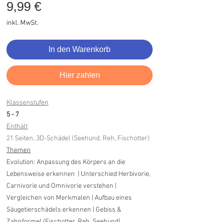
Preis
9,99 €
inkl. MwSt.
In den Warenkorb
Hier zahlen
Klassenstufen
5 - 7
Enthält
21 Seiten, 3D-Schädel (Seehund, Reh, Fischotter)
Themen
Evolution: Anpassung des Körpers an die
Lebensweise erkennen | Unterschied Herbivorie,
Carnivorie und Omnivorie verstehen |
Vergleichen von Merkmalen | Aufbau eines
Säugetierschädels erkennen | Gebiss &
Zahnformel (Fischotter, Reh, Seehund)