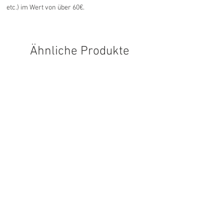
etc.) im Wert von über 60€.
Ähnliche Produkte
Fischotter 5-7 digital - 3 Monate
Fischotter 5-7 digital - 
Preis
Preis
59,99 €
89,99 €