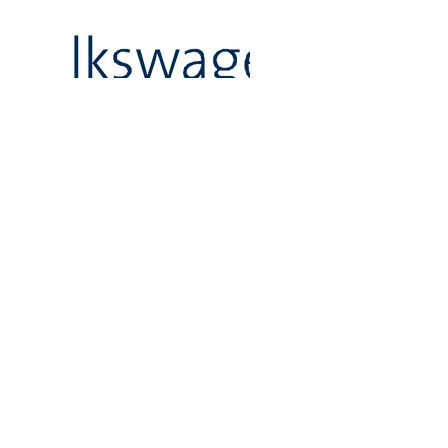
Eure Meinung ist uns
enorm wichtig,
um das Konzept der Forschungskiste
weiter zu entwickeln.
Daher wären wir euch sehr dankbar,
wenn ihr die folgenden beiden
Feedbackbögen ausfüllt und
hochladet.