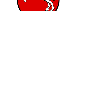
Eure Meinung ist uns enorm
wichtig,
um das Konzept der Forschungskiste weiter zu
entwickeln.
Daher wären wir euch sehr dankbar, wenn ihr die
folgenden beiden Feedbackbögen ausfüllt und
hochladet.
Upload