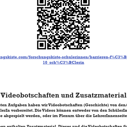
ungskiste.com/forschungskiste-schulerinnen/barrieren-f%C3%BC
10_sch%C3%BClerin
Videobotschaften und Zusatzmaterial
sten Aufgaben haben wir Videobotschaften (Geschichte) von den/
lerIn vorbereitet. Die Videos können entweder von den SchülerI
e abgespielt werden, oder im Plenum über die LehrerInnenseite
en enthalten Zusatzmaterial. Dieses und die Videobotschaften fi