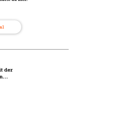
al
t der
...