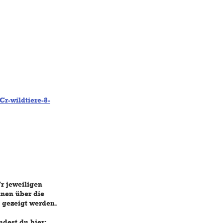
r-wildtiere-8-
r jeweiligen
nnen über die
 gezeigt werden.
ndest du hier: