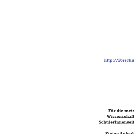
http://Forsch
Für die mei
Wissenschaft
SchülerInnenseit
Einige Aufgab