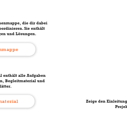
nnenmappe, die dir dabei
oordinieren. Sie enthält
en und Lösungen.
enmappe
l enthält alle Aufgaben
n, Begleitmaterial und
ätter.
material
Zeige den Einleitun
Projek